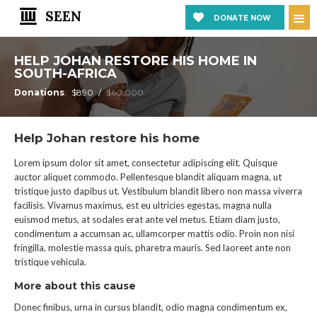
SEEN
DONATE NOW
HELP JOHAN RESTORE HIS HOME IN
SOUTH-AFRICA
Donations
:
$890
/
$60,000
Help Johan restore his home
Lorem ipsum dolor sit amet, consectetur adipiscing elit. Quisque
auctor aliquet commodo. Pellentesque blandit aliquam magna, ut
tristique justo dapibus ut. Vestibulum blandit libero non massa viverra
facilisis. Vivamus maximus, est eu ultricies egestas, magna nulla
euismod metus, at sodales erat ante vel metus. Etiam diam justo,
condimentum a accumsan ac, ullamcorper mattis odio. Proin non nisi
fringilla, molestie massa quis, pharetra mauris. Sed laoreet ante non
tristique vehicula.
More about this cause
Donec finibus, urna in cursus blandit, odio magna condimentum ex,